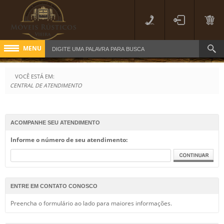
MENU
Cadastre-se
VOCÊ ESTÁ EM:
CENTRAL DE ATENDIMENTO
Acesse sua conta
Fale Conosco
ACOMPANHE SEU ATENDIMENTO
APARADORES
Informe o número de seu atendimento:
BANCOS E SOFÁS
BUFFET
ENTRE EM CONTATO CONOSCO
CADEIRAS E BANQUETAS
Preencha o formulário ao lado para maiores informações.
CÔMODAS