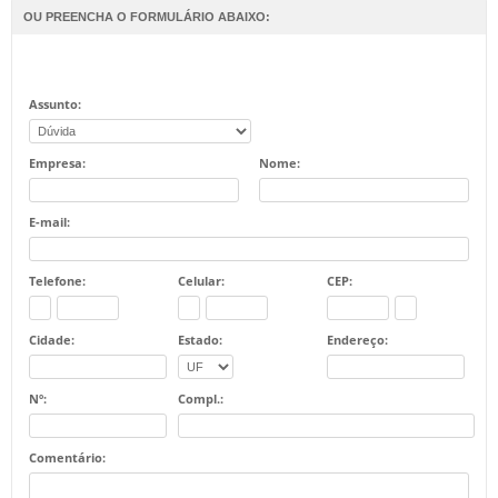
OU PREENCHA O FORMULÁRIO ABAIXO:
GABINETES / BUFFET E ARMÁRIOS
GUARDA ROUPAS
Assunto:
MESAS DE MADEIRA
SERVIÇOS
Empresa:
Nome:
E-mail:
Telefone:
Celular:
CEP:
Cidade:
Estado:
Endereço:
Nº:
Compl.:
Comentário: